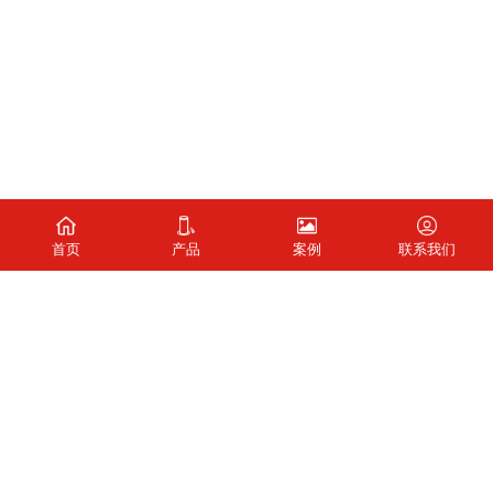
首页
产品
案例
联系我们
获取升降柱报价
在线获取升降柱产品最新资料及报价