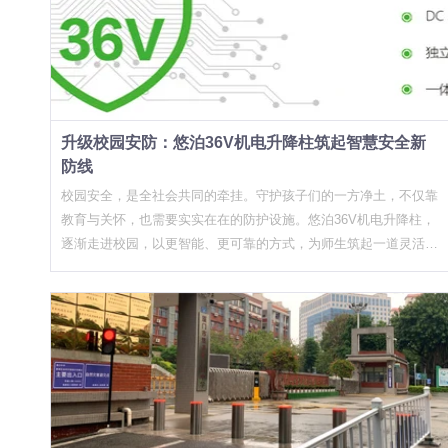
端的困惑并没有减少。这是我们做厂家视角内容时最想帮大家澄清
——这种组合正在成为政府机构的参考模板。 升降柱厂家在跟进
的几个问题。 第一个困惑：参数太多，不知道看什么。 招标文件
这类项目时，通常会建议用户提前确定防护等级，而升降柱防撞等
里经常出现的参数包括防撞等级K值、阻挡能力、上升时间、IP防
级解析这类技术资料能够帮助采购方快速对照自身需求定级，减少
护等级、电机功率等等。但最核心的只有一个：有没有实车撞击检
前期的沟通成本。GA/T 1343-2016标准对不同场合的防护要求有
测报告，报告上的K值是多少。 GA/T 1343-2016标准规定的实车
明确分级，政府机构至少要达到C级防护，而重要窗口单位实际采
撞击测试，是用真实车辆以特定速度撞击升降柱，测试其阻挡能
购中往往向B级靠拢，早一点把等级定清楚，后期变更的施工成本
升级校园安防：悠泊36V机电升降柱筑起智慧安全新
力。这个测试成本极高，不是每个厂家都愿意做。市面上大量产品
会低很多。 采购端的变化：参数越来越细，资质要求越来越高 早
防线
用"样品测试""仿真模拟"等方式替代，消费者很难区分。采购方在
期政府招标文件中，升降柱往往只有一个简单的"自动升降"描述。
校园安全，是全社会共同的牵挂。守护孩子们的一方净土，不仅靠
招标时如果没有明确要求提供实车撞击检测报告，中标产品很可能
现在的招标文件已经出现了明显的变化： 一是控制方式必须支
教育与关怀，也需要实实在在的防护设施。悠泊36V机电升降柱，
并不具备真正的防撞能力。 第二个困惑：价格差距太大，不知道
持"遥控+联动"双模式。单一遥控已经不够，采购方要求升降柱能
逐渐走进校园，以更智能、更可靠的方式，为师生筑起一道灵活而
怎么选。 同样是升降柱，网上能搜到几千元的，也能搜到几万甚
与门禁系统、视频监控、车辆识别等现有平台打通。这直接筛掉了
坚实的安全屏障。
至十几万元的。价格差距主要来自几个方面：柱体材质和厚度、驱
一批只卖单机产品的升降柱厂家。 二是防水防锈等级必须标注。
动方式（机电/液压）、是否通过实车撞击检测、控制系统的稳定
户外使用的升降柱长期承受雨水和潮湿环境影响，筒体积水导致的
性和防护等级、是否具备防水性能等等。 我们建议采购方不要只
故障是政府机构最常见的售后问题。UPARK悠泊的机电升降柱采
看总价，而是把招标文件中的技术要求逐项拆解，看中标产品是否
用整机密封设计，水不会从上方渗入筒体，地下水也不会从筒底反
真正满足。这几年见过太多"低价中标、后期整改"的案例，最后综
渗——这个特点在向政府机构介绍时，往往能有效缩短决策周期。
合成本反而更高。 第三个困惑：安装条件到底行不行。 很多单位
三是维保条款被写进了合同正文。以前升降柱作为附属设施，维保
在咨询阶段最常问的一个问题是：我这个地方能装吗？地下管线复
往往被归入"其他"条款。现在政务中心，医院、学校等机构采购
杂、地下水位高、路面结构受限——这些是实际安装中确实会遇到