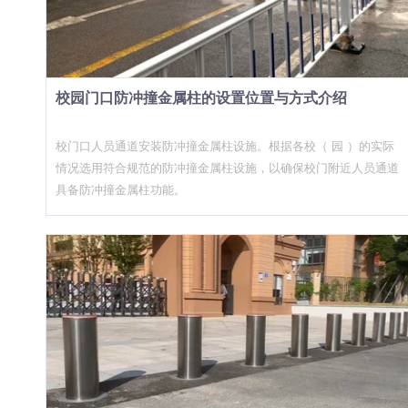
时，会明确要求"故障响应时间≤4小时，定期巡检每季度一次"，升
的问题。 针对不同的现场条件，升降柱有多种驱动方式可选。比
降柱厂家有没有本地化服务能力直接影响最终评分。而在实际运维
如地下水位高的地区，传统液压款需要复杂的排水系统，而机电全
中，升降柱突然停电了怎么办这类应急处理能力也是采购方重点考
密封款可以直接安装不需要排水。关键是前期的现场勘测要做得充
察的内容——政府机构不能接受设备在关键时刻"掉链子"。 2026
分，不要等项目中标了才发现安装条件受限。 为什么这波行情，
年会不会是政府升降柱的"大年" 从UPARK悠泊目前掌握的咨询数
校园门口防冲撞金属柱的设置位置与方式介绍
真正受益的是有研发能力的厂家 说一个行业里不是秘密的秘密：
据来看，答案是肯定的。 有几个因素叠加在一起：一是三年反恐
这两年大量上马的升降柱项目中，售后服务问题已经开始集中暴
防范专项的收官年，各地要"交账"；二是住建系统的智慧城市建设
校门口人员通道安装防冲撞金属柱设施。根据各校（ 园 ）的实际
露。 一批早期以组装为主的厂商，在这波政策红利中拿到了不少
正在从"数字化"向"实体化"过渡，出入口安全作为可视化成果被优
情况选用符合规范的防冲撞金属柱设施，以确保校门附近人员通道
订单，但因为缺乏核心的研发和制造能力，产品一致性差、故障率
先推进；三是新一代政府建筑在设计阶段就把升降柱纳入被动防撞
具备防冲撞金属柱功能。
高、售后响应慢。采购方用了一两年之后，开始感受到"便宜买贵
体系，不再是后补设备。 对于有政府项目资源的升降柱厂家来
了用"的苦涩。 这反而让真正有自主研发和生产能力的厂家获得了
说，接下来一年是建立标杆案例的关键窗口期，先落地的项目会成
更多的信任。我们遇到越来越多在第一轮招标中选择了低价产品的
为当地的参考模板，后续的标准化采购会向这些案例看齐。 对于
单位，在质保期满后主动来寻求替换或续约服务。他们的反馈很直
采购方来说，越早启动规划越好。升降柱不属于应急设备，但涉及
接：当初图便宜，现在算总账反而多花了钱。 这也印证了一个判
基坑施工和
断：升降柱市场的这轮增长，不是短期的政策刺激，而是整个行业
向规范化、标准化方向发展的一个阶段。有研发能力的升降柱厂家
会越来越占优势，低质低价的产品会逐步被市场出清。 对于正在
考虑采购升降柱的单位来说，选一个有真实项目积累、有自主生产
能力、有完善售后体系的[升