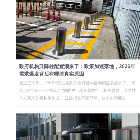
装"变成了"必须装" 为什么说2026年是拐点？因为三个政策节点恰
好在同一时间段叠加了。 第一，教育部在2024年下发的校园安全
升级文件中，明确要求中小学和幼儿园在出入口安装"硬质防冲撞
设施"，并纳入年度安全工作考核。这个要求不是指导性文件，是
带考核指标的。基层学校负责人开始真正紧张起来——装没装，不
再是态度问题，是履职问题。 第二，GA/T 1343-2016《防暴升降
式阻车路障》行业标准经过近两年的宣贯实施，采购招标文件里的
技术参数开始写得越来越具体、越来越专业。以前随便写个"升降
政府机构升降柱配置潮来了：政策加速落地，2026年
柱"就能招标，现在不行了，必须标注防撞等级K值、必须要求实
需求爆发背后有哪些真实原因
车撞击检测报告、必须核查产品认证资质。这道门槛，直接把一批
不具备研发能力的组装厂拦在了门外。 第三，各级政府机关和事
最近三个月，UPARK悠泊接到的政府机构咨询明显多起来了。 不
业单位的办公场所安全升级需求，在近两年的政府安全检查中被大
是那种"问一下价格就走"的散户，是拿着文件、标着参数、带着技
量触发。这类项目有一个共同特点：一旦列入整改清单，就有明确
术方案来的机构采购方。 这波增长不是偶然。从中央到地方，一
的完成时限，采购预算走专项通道，执行效率远高于常规采购。
系列涉及出入口安全的政策文件正在实质性落地，而升降柱作
这三股力量叠加在一起，让升降柱从"可选消费品"变成了"合规必
为"硬件防线"被直接写进了采购清单。升降柱厂家能不能提供符合
需品"。UPARK悠泊作为深耕行业十年的升降柱厂家，感受非常直
标准的方案，正在成为入门的硬条件。 政策不再是框架文件，正
接——2026年Q1的咨询量比去年同期增长了约40%，但项目从初
在变成真实的采购需求 前几年，政府机构在做出入口安全规划
次沟通到签单的周期并没有明显缩短，说明采购方的决策反而更谨
时，升降柱往往是"可选项"。预算充足就装，预算紧张就先放一