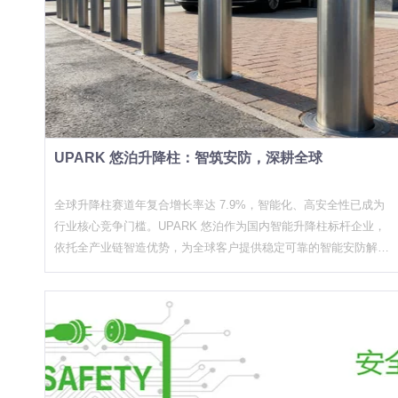
慎了。 谁在真正下单？学校和机关单位是主力 从我们接触到的项
放。 但从2025年下半年开始，情况变了。多地住建系统、公安局
目来看，2026年上半年真正形成采购的实际集中在两类场景。 第
系统，教育系统相继出台了明确要求——三级及以上风险等级的建
一类是校园出入口。 这仍然是最大的单一需求来源，尤其以小学
筑出入口，必须配备可升降的物理隔离设施。升降柱因此从"加分
和幼儿园为主。采购方普遍有两个硬性要求：一是防撞等级要达到
项"变成了"必选项"。 背后的逻辑很直接：车辆冲撞类突发事件处
K4及以上，能应对真实交通事故场景；二是安装施工不能破坏现
置窗口极短，安保人员靠人力拦截既不现实也危险。升降柱的核心
有地面结构，工期要可控。这两个要求看似基础，实际上筛掉了市
价值在于，它能把"识别—判断—拦截"这个流程压缩到几秒之内，
面上相当比例的产品。 校园场景还有一个特点：采购决策链条比
在安保人员介入之前就形成物理阻隔。 这也是为什么公安派出
较长，从总务处提出需求，到校领导审批，再到教育局备案，最后
UPARK 悠泊升降柱：智筑安防，深耕全球
所、法院、政务中心这类面向公众的政府机构，采购时往往直接标
走招标流程，一个项目从需求确认到落地实施往往需要三四个月。
注"需具备应急升降响应时间≤2秒"的参数要求。升降柱厂家能不能
但一旦进入招标程序，执行速度反而很快，因为有明确的时间节点
提供这类技术文件证明，直接影响投标资质。 实际项目比政策文
全球升降柱赛道年复合增长率达 7.9%，智能化、高安全性已成为
在推动。 第二类是政府机关和事业单位的周界管控。 这类需求在
件走得更快 政策在制定，市场的反应往往更快。 UPARK悠泊在2
行业核心竞争门槛。UPARK 悠泊作为国内智能升降柱标杆企业，
2025年下半年开始明显增多，2026年继续保持增长态势。与校园
025年第四季度完成的政府类项目中，有不少是在正式招标之前就
依托全产业链智造优势，为全球客户提供稳定可靠的智能安防解决
场景不同，政府机构采购普遍更关注产品认证资质和厂商的既往项
已经开工的"先建后补"项目——单位先施工，等政策明确后再补手
方案。硬核产品，全场景适配我们聚焦升降柱核心品类，完成全系
目案例，对价格敏感度相对低一些——不是因为不缺钱，而是因为
续，这类项目的存在说明：需求是真实的，只是采购流程还在适
列智能化迭代，核心能力直击客户需求：• 智能集成：搭载 AI 识
出了问题谁都担不起责任。 有意思的是，能源、交通、边境口岸
应。 一个值得注意的现象是，法院系统这两年成了升降柱的增量
别与 5G 物联网模块，支持车牌识别、远程集群联动，可无缝接入
等传统重点防护单位的需求反而没有出现预期中的爆发。这些场景
市场。以前法院的安保重点是安检门和X光机，出入口车辆管控长
智慧城市、智慧园区管理平台；• 安全达标：全系产品符合国际主
的采购一直比较稳定，没有明显的增量。真正带来增量的，是以
期被忽视。但近两年的冲撞事件让这个系统开始补短板。某市级中
流反恐防冲撞标准，可满足政府、机场、核电等高安全等级场景的
前"没把升降柱当回事"的普通中小学校和县级政府机关。 采购方
级人民法院在2024年底完成了一套双柱加翻板路障的组合方案，
防护需求；
的普遍困惑：参数看不懂、厂家分不清 虽然需求在增长，但采购
升降柱用于日常车辆管控，翻板路障用于重大事件时的快速封路