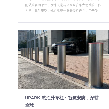
现在有厂家开始做标准化的集成方案，降低了部署门
求确认到落地实施往往需要三四个月。但一旦进入招标
的采购咨询邮件，发件人是马来西亚驻华大使馆的工作
槛。 第二重升级：安防标准落地推进，认证门槛真实提
程序，执行速度反而很快，因为有明确的时间节点在推
人员。邮件里说，他们需要一批升降柱产品，用于使馆
高 回到标准这个问题。GA/T 1343-2016《防暴升降式
动。 第二类是政府机关和事业单位的周界管控。 这类
入口的车行通道管控，要求产品能适应高温潮湿环境，
阻车路障》已经实施了几年，但2026年有个新趋势：标
需求在2025年下半年开始明显增多，2026年继续保持增
同时具备反恐级别的防撞能力。找升降柱厂家不难，难
准从"参考执行"变成了"必须满足"。 这个变化不是厂家
长态势。与校园场景不同，政府机构采购普遍更关注产
的是找到真正愿意倾听需求的——我们在这一行做了十
推动的，是甲方推动的。校园、变电站、政府机构等场
品认证资质和厂商的既往项目案例，对价格敏感度相对
来年，见过太多甲方被低价产品坑了之后才后悔的情
景的采购招标里，明确要求产品具有相应防撞等级的实
低一些——不是因为不缺钱，而是因为出了问题谁都担
况。 当时我们内部讨论了一下：这个单子要不要接？驻
车撞击检测报告，已经成为常规要求。没有正规检测报
不起责任。 有意思的是，能源、交通、边境口岸等传统
华外交机构的项目，对产品质量和安装规范要求比国内
告的产品，连投标资格都没有。 这直接导致两个结果：
重点防护单位的需求反而没有出现预期中的爆发。这些
项目高出一截，后期的维护响应也必须跟上。但反过来
一是市场上没有正规认证的产品加速退场；二是具备认
场景的采购一直比较稳定，没有明显的增量。真正带来
想，使馆项目做得好，就是最好的能力背书。 我们回了
证能力的厂家获得了明显的竞争优势。我们自己的产品
增量的，是以前"没把升降柱当回事"的普通中小学校和
邮件，约了线上会议，后来又派人去北京现场勘查。前
在这轮标准收紧中是受益的，因为早年就把实车撞击检
县级政府机关。 采购方的普遍困惑：参数看不懂、厂家
后三个月，方案改了四版，最终定下来的就是我们现在
测做了，不是临时补的。 第三重升级：厂家分层加剧，
分不清 虽然需求在增长，但采购端的困惑并没有减少。
叫"机电款 Plus"的配置——在标准机电升降柱基础上，
源头厂家优势凸显 市场另一个明显变化是：中间商的生
这是我们做厂家视角内容时最想帮大家澄清的几个问
加装了防水密封舱和高温散热模块。 项目完工是第二年
存空间越来越小。 以前不少采购方通过经销商或工程商
题。 第一个困惑：参数太多，不知道看什么。 招标文
雨季前。使馆方面验收之后，专门给我们发了一封确认
拿货，图的是账期灵活和本地服务。但这些年项目方越
件里经常出现的参数包括防撞等级K值、阻挡能力、上
函，里面有一句话让我印象很深：他们之前联系过几家
来越愿意直接找源头升降柱厂家合作，原因很简单：设
升时间、IP防护等级、电机功率等等。但最核心的只有
UPARK 悠泊升降柱：智筑安防，深耕
升降柱厂家，大部分听到"使馆"两个字就直接报价，没
备出了问题，经销商没有能力解决，最终还是要回到厂
一个：有没有实车撞击检测报告，报告上的K值是多
有认真了解他们的实际需求。只有我们问了很多细节问
全球
家。中间环节不仅没解决问题，还增加了成本。 这种认
少。 GA/T 1343-2016标准规定的实车撞击测试，是用