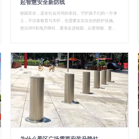
起智慧安全新防线
快，售后问题不需要绕来绕去。 300多个城市落地项目
架子"。 UPARK悠泊在校园场景深耕多年，服务过中国
里，有学校、有景区、有变电站、有政府机关，场景不
校园安全，是全社会共同的牵挂。守护孩子们的一方净
科学院附属玉泉小学、十一晋元幼儿园等多所教育机
同，需求差异很大。不是靠一套标准产品打天下，而是
土，不仅靠教育与关怀，也需要实实在在的防护设施。
构，每一个项目落地前，升降柱厂家的技术团队都会到
需要根据实际场景做方案适配。这恰恰是源头厂家才有
悠泊36V机电升降柱，逐渐走进校园，以更智能、更可
现场测量出入口宽度、评估
的能力。 服务过才知道靠不靠谱 行业里有个说法：升
靠的方式，为师生筑起一道灵活而坚实的安全屏障。
降柱装完才是考验的开始。 项目验收时看不出区别，用
上一两年，差距就出来了。密封不好的，柱体下沉；控
制系统不稳定的，升降不同步；结构设计有缺陷的，碰
撞后底座脱锚。 UPARK悠泊对外合作时，有一个习惯
性动作：先问清楚使用场景和防护等级需求，再推荐具
体型号。不是卖最贵的，而是卖最合适的。这一点说起
来容易，真正能做到的升降柱厂家并不多。 至于这篇文