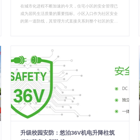
长，小厂家跟不起。但对甲方来说，选用密封标准过硬
层容易被忽略的问题：地下水反渗。 液压款升降柱因结
在城市化进程不断加速的今天，住宅小区的安全管理已
的产品，长期维护成本才是真正降下来的。 36V安全电
构原因，需要在筒底预留排水空间，如果地下水位高，
成为居民生活质量的重要指标。小区入口作为社区安全
压：别人不敢碰，它当成标配 行业内有个不成文的分
积水容易从底部渗入缸体，轻则升降变慢，重则电机烧
的第一道防线，其管理方式直接关系到整个社区的安全
层：出口级产品用36V电压，民用级普遍还在用220V。
毁。升降柱厂家解决这个问题有两个方向：一是做好筒
与秩序。传统的小区入口管理多采用固定道闸、保安值
36V是安全电压，触电不伤人，安装也不需要复杂的接
底排水层，二是直接选用整机密封的机电款，从根源上
守等方式，但这些方式已难以满足现代社区对安全性、
地处理。但36V意味着更高的硬件成本、更精细的驱动
封堵渗水路径。 UPARK悠泊在南方幼儿园项目里，十
便捷性和美观性的综合需求。在这一背景下，升降柱以
设计。很多升降柱厂家出于成本考虑，仍然以220V产品
有八九会推荐机电款。直接的原因：幼儿园的设备维护
其卓越的安全性能、灵活的管控能力和优雅的外观设
为主。 UPARK悠泊从机电款到电池款，全部切换到36
力量有限，液压系统需要定期检查液压油和密封圈，机
计，正成为现代化社区入口管理的理想选择。
V安全电压。免排水插电款直接插电就能用，不需要挖
电款省去这套维护流程，对使用方更友好。 从"有没
集水井；免布线电池款更彻底，连电源线都省了，一套
有"到"好不好"：校园安防的升级信号 升降柱在校园场
产品装完，后期基本免维护。 这几条技术路线，单独看
景的普及，经历了两个阶段。第一阶段是"有没有"——2
都不是什么石破天惊的创新。但组合在一起，对甲方来
018年前后，升降柱作为反恐设施在中小学推广，主要
说意味着：安装成本降了，后期维护频率也降了。这才
集中在重点城市和重点学校。第二阶段是"好不好"——
是实实在在的价值。 源头厂家意味着什么 市场上存在
近两年，随着各地校园安全条例陆续修订，升降柱的配
大量中间商——拿着别家的产品，换个包装当自己的
置要求正在从"有"向"达标"过渡。 升降柱厂家在这个过
卖，出了问题找厂家，厂家说这是渠道定制款，维修要
程中扮演两个角色：一是产品提供方，提供符合标准、
另算钱。 UPARK悠泊是厦门本地的源头升降柱厂家，
质量过关的设备；二是方案顾问，帮助学校根据实际出
从结构设计、模具开发、整机生产到项目方案全套自己
入口情况选择最适合的配置方案。这两件事做好了，升
升级校园安防：悠泊36V机电升降柱筑
做。这意味着：产品一致性自己把控，定制需求响应
降柱才能真正成为守护校园安全的屏障，而不是一个"花