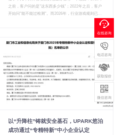
厂家能不能提供这类技术文件证明，直接影响投标资
用三五年后"脚软"——柱体升起来后有明显下垂——就
之前，客户问的是"这东西多少钱"；2022年之后，客户
质。 实际项目比政策文件走得更快 政策在制定，市场
是液压密封失效的表现。 我们从2018年之后就将机电
开始问"能不能过检测"。而2026年，行业游戏规则已经
的反应往往更快。 UPARK悠泊在2025年第四季度完成
款产品全面升级为36V低压电机设计，电机发热量大幅
变成了——"有没有整体解决方案"。找升降柱厂家合
的政府类项目中，有不少是在正式招标之前就已经开工
降低，配合铝挤散热结构，实际项目中的电机工作温度
作，甲方现在最关心的不是你报什么价，而是你有没有
的"先建后补"项目——单位先施工，等政策明确后再补
比行业同类产品低15到20度左右。这个参数很少有人
在线咨询
能力提供一整套出入口管控方案。 这不是错觉。三个信
手续，这类项目的存在说明：需求是真实的，只是采购
提，但客户在实际使用中能明显感觉到差异。 3. 控制
号同时出现，把升降柱这个原本只靠硬件吃饭的行当，

流程还在适应。 一个值得注意的现象是，法院系统这两
系统的稳定性：这是被低估的"寿命短板" 很多人关注柱
推到了转型的十字路口。 信号一：三项强制性国标实
年成了升降柱的增量市场。以前法院的安保重点是安检
体本身的耐用性，却忽略了控制系统——这是整个升降
电话咨询
施，行业准入门槛大幅抬高 2025年10月，中国安防协
门和X光机，出入口车辆管控长期被忽视。但近两年的
柱里最容易出现故障的部件。控制柜如果防护等级不
会发布重磅消息：2026年初，安防领域三项强制性国家

冲撞事件让这个系统开始补短板。某市级中级人民法院
够，夏季高温会让主板上的电解电容加速失效；如果是
标准将陆续落地执行。透明防护材料、入侵报警、楼寓
在2024年底完成了一套双柱加翻板路障的组合方案，升
获取报价
液压款，电磁阀的响应速度会随使用年限逐渐衰减。 我
对讲等细分领域的标准升级，直接拉高了整个安防行业
降柱用于日常车辆管控，翻板路障用于重大事件时的快
们一个真实项目案例：某地方法院2019年采购了一批某
的产品质量基线。 对升降柱厂家而言，这意味着产品认

速封路——这种组合正在成为政府机构的参考模板。 升
品牌液压升降柱，2023年出现控制系统集体故障，经检
证周期变长、检测成本上升、上市门槛提高。没有完整
降柱厂家在跟进这类项目时，通常会建议用户提前确定
微信咨询
查发现是控制柜内温度长期超标导致电容爆浆。同期我
检测报告的中小品牌正在被加速淘汰，而具备自主研发
防护等级，而升降柱防撞等级解析这类技术资料能够帮
们给另一个单位安装的机电升降柱，同样使用了4年，
和实车撞击检测能力的升降柱厂家，反而在这轮洗牌中
助采购方快速对照自身需求定级，减少前期的沟通成
控制系统的故障率不到5%。 关键差异在于：控制柜独
拿到了更多订单。 行业正在从"拼价格"向"拼资质"切
本。GA/T 1343-2016标准对不同场合的防护要求有明确
立布局在设备外侧，不直接埋在地下，而且机电款不需
以“升降柱”铸就安全基石，UPARK悠泊
换。 信号二：市场规模逼近百亿，校园渗透率首破38%
分级，政府机构至少要达到C级防护，而重要窗口单位
要液压站这个额外的"热源"，控制柜的工作环境温度降
来自第三方研究机构的数据显示，2025年中国电动升降
成功通过“专精特新”中小企业认定
实际采购中往往向B级靠拢，早一点把等级定清楚，后
低了整整一个档次。 三、我们是怎么解决"寿命焦虑"的