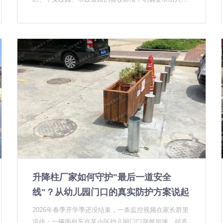
必须配备升降柱等硬质防撞设施。这不是偶然——而是
政策推动与市场需求双重作用的结果。UPARK悠泊作为
深耕行业十余年的升降柱厂家，明显感受到项目咨询量
的上升，特别是来自政府机构和市政单位的批量采购咨
询。 一个信号：标准先行，采购紧随其后 升降柱行业
长期面临一个困境：采购方知道这东西有用，但不知道
该怎么选、选什么等级、谁来验收。2026年，这个困境
正在被打破。 多个省市级住建部门、安防协会陆续发布
了关于公共区域车辆管控的地方标准，其中对升降柱的
防撞等级、使用场景、维护周期都做了明确要求。标准
一明确，政府采购就有了依据，项目落地速度大幅提
升。 我们作为源头升降柱厂家，感受到最直接的变化
是：2025年很多客户还在"要不要装"的讨论阶段，2026
年一开年，直接拿着标准文件来，开口就问"K值是多
升降柱厂家如何守护"最后一道安全
少""有没有实车撞击测试报告"。这说明市场在快速成
熟，劣质产品越来越难混进去。 两个变化：从被动防御
线"？从幼儿园门口的真实防护方案说起
到主动管控 过去安装升降柱，主要动机是"出事了能挡
2026年春季开学季还没结束，一条监控视频在家长群里
一挡"。现在越来越多的项目方从设计阶段就把升降柱纳
流传：一辆面包车在某小区幼儿园门口突然加速，径直