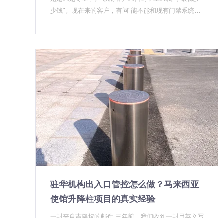
第三，各级政府机关和事业单位的办公场所安全升级需
少钱"。现在来的客户，有问"能不能和现有门禁系统对
求，在近两年的政府安全检查中被大量触发。这类项目
接"的，有问"控制协议支持哪几种"的，还有拿着招标文
有一个共同特点：一旦列入整改清单，就有明确的完成
件直接问"产品过没过B级撞击认证"的。问得越细，市
时限，采购预算走专项通道，执行效率远高于常规采
场就越成熟，也意味着没有技术积累的厂家日子会更难
购。 这三股力量叠加在一起，让升降柱从"可选消费
过。 2026年的升降柱行业，正在经历三个维度的结构
品"变成了"合规必需品"。UPARK悠泊作为深耕行业十
性升级。 第一重升级：智能化集成从概念走向落地 前
年的升降柱厂家，感受非常直接——2026年Q1的咨询
两年说"智慧升降柱"，很多人的反应是"加个APP就叫智
量比去年同期增长了约40%，但项目从初次沟通到签单
慧了"。这不能怪市场浮躁，确实早期很多所谓智能产品
的周期并没有明显缩短，说明采购方的决策反而更谨慎
只是停留在远程遥控层面，跟真正的系统集成相去甚
了。 谁在真正下单？学校和机关单位是主力 从我们接
远。 但2026年的情况不太一样了。我们自己在几个项
触到的项目来看，2026年上半年真正形成采购的实际集
目里实际落地了升降柱与车牌识别、门禁系统、智慧停
中在两类场景。 第一类是校园出入口。 这仍然是最大
车平台的联动，发现技术链条已经相当成熟。 NB-IOT
的单一需求来源，尤其以小学和幼儿园为主。采购方普
远程控制、485协议对接、HTTP接口开放——这些不再
遍有两个硬性要求：一是防撞等级要达到K4及以上，能
是少数高端项目的专属，而是正在向中型项目渗透。 最
应对真实交通事故场景；二是安装施工不能破坏现有地
明显的变化在商业综合体和交通枢纽场景。这类项目
面结构，工期要可控。这两个要求看似基础，实际上筛
驻华机构出入口管控怎么做？马来西亚
对"统一管理"有真实需求：多个出入口的升降柱需要集
掉了市面上相当比例的产品。 校园场景还有一个特点：
中管控，数据要上报到统一的安防平台，升降记录要和
使馆升降柱项目的真实经验
采购决策链条比较长，从总务处提出需求，到校领导审
停车场系统共享。这些需求以前靠定制开发才能实现，
批，再到教育局备案，最后走招标流程，一个项目从需
一封来自吉隆坡的邮件 三年前，我们收到一封用英文写