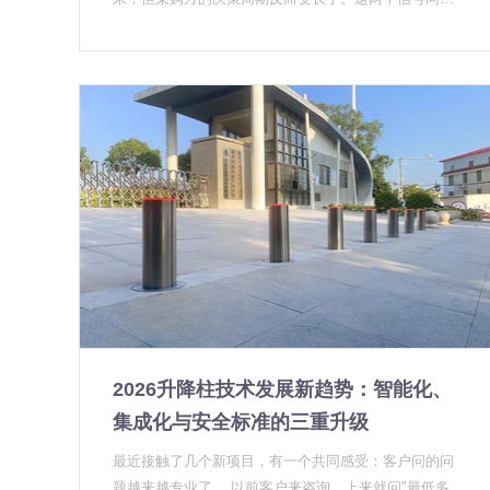
出现，说明市场正在经历一轮深层调整——不是简单的
需求爆发，而是采购逻辑在变。 过去几年，升降柱在很
多人眼里还是"锦上添花"的设施。甲方有预算就装，没
预算就算了。但从去年底开始，一系列政策文件的落地
执行，让这个判断标准发生了根本性改变。 三股政策合
力，把"可装可不装"变成了"必须装" 为什么说2026年是
拐点？因为三个政策节点恰好在同一时间段叠加了。 第
一，教育部在2024年下发的校园安全升级文件中，明确
要求中小学和幼儿园在出入口安装"硬质防冲撞设施"，
并纳入年度安全工作考核。这个要求不是指导性文件，
是带考核指标的。基层学校负责人开始真正紧张起来
——装没装，不再是态度问题，是履职问题。 第二，G
A/T 1343-2016《防暴升降式阻车路障》行业标准经过
近两年的宣贯实施，采购招标文件里的技术参数开始写
2026升降柱技术发展新趋势：智能化、
得越来越具体、越来越专业。以前随便写个"升降柱"就
能招标，现在不行了，必须标注防撞等级K值、必须要
集成化与安全标准的三重升级
求实车撞击检测报告、必须核查产品认证资质。这道门
最近接触了几个新项目，有一个共同感受：客户问的问
槛，直接把一批不具备研发能力的组装厂拦在了门外。
题越来越专业了。 以前客户来咨询，上来就问"最低多