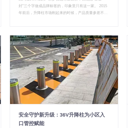
和小学出入口属于人员密集区域，按照标准推荐，升降
三，售后维护缺失。升降柱是长期使用的设备，需要定
封"三个字做成品牌标签的，印象里只有这一家。 2015
柱防撞等级不应低于B级。 升降柱厂家在给学校做方案
期维护，但很多采购方完成项目验收后，并没有建立相
年前后，升降柱市场刚起来的时候，产品质量参差不
时，通常会结合出入口宽度和周边交通环境综合判断
应的维护机制，设备在无人管理的情况下慢慢失去防护
齐。有厂家拿铸造件冒充不锈钢，柱体用半年就锈穿；
——如果升降柱紧邻市政道路、来往车辆类型复杂，建
功能。 这三个问题，也是我们作为升降柱厂家一直在呼
有些产品宣传页写得漂亮，实际装完，电机进水、控制
议直接选A级，把余量留足。升降柱防撞等级怎么看，
吁和解决的——产品只是第一步，后面的安装和维护，
器短路，一到雨季就趴窝。甲方装上去图个安心，结果
认准GA/T 1343-2016标准是核心依据，采购招标时可以
才是真正考验厂家能力的地方。 2026年，升降柱厂家
反而添堵。 找靠谱的升降柱厂家合作，最怕遇到这种情
重点核验这一项。 UPARK悠泊在为幼儿园做方案时，
的分水岭 可以预见的是，随着政策标准进一步完善、采
况——前期报价低，后期维修费贵到离谱。行业口碑就
还会额外关注36V安全电压。幼儿园孩子好奇心强，36
购方专业度提升、市场信息更加透明，升降柱行业将迎
是这样被做烂的。 UPARK悠泊是踩过坑才决定把"全密
V以下属于安全电压，即使意外触碰也不会造成伤害
来一轮深度洗牌。 有核心技术、能提供完整解决方案、
封"这条路线走到底的。 密封做不好，升降柱就是个半
——这是升降柱厂家在校园场景里必须守住的安全底
服务体系完善的厂家，会在这波行情中加速拉开差距；
成品 做项目的人都知道，升降柱故障率高发在两个节
线。 响应速度：慢一秒都不行 升降柱的控制方式直接
单纯靠价格竞争、缺乏品质把控能力的厂家，生存空间
点：一是电机，二是控制系统。 电机在地下，常年跟潮
影响拦截速度。目前主流方案是联动车牌识别或门禁系
会越来越小。 市场机会是真实的，挑战也是真实的。关
气、水分打交道。普通产品的密封做得到底怎样，用户
统，车辆未授权时，升降柱从收到信号到完全升起一般
键在于，谁能把产品做
看不见，只能靠时间验证。等发现问题时，柱体已经锈
在1.5秒以内。这个时间听起来不长，但在车辆以30km/
了，维修要破开地面，成本比当初采购价还高。 UPAR
h速度行驶的情况下，每慢0.3秒就多出约2.5米的撞击距
K悠泊的全密封思路就是从这个问题倒推出来的。柱体
离。 升降柱厂家在校园项目里通常会建议采用"识别+升
内部构造、电气接口、预埋筒体，全部按IP67防护等级
降同步"的触发逻辑——省去中间延迟，把拦截窗口压到
安全守护新升级：36V升降柱为小区入
设计。厂商敢标这个数字，得拿检测报告说话，不是随
最短。 整机密封设计：南方学校的特殊需求 升降柱安
便在详情页上印两个字母就行。 这种做法投入大、周期
口管控赋能
装在户外，防水防尘是基本功。但在南方地区，还有一