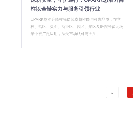
深耕安全，守护通行：UPARK悠泊升降
系的[升
处理校园场景的常见问题会更熟练；做过能源行业项目
柱以全链实力与服务引领行业
的，对变电站这类高安保级别场所的规范更熟悉。同类
UPARK悠泊升降柱凭借其卓越性能与可靠品质，在学
项目经验是重要的参考指标。 我们自己在选合作伙伴的
校、营区、央企、商业区、园区、景区及医院等多元场
时候也会用这个标准来评
景中被广泛应用，深受市场认可与关注。
‹‹