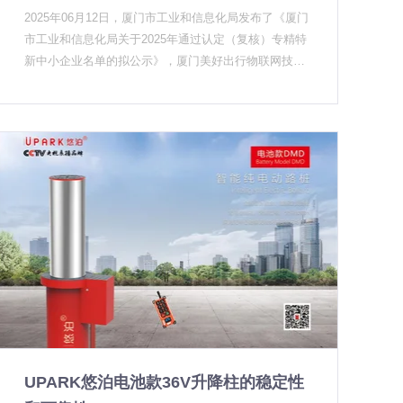
柱市场规模已达87.6亿元，同比增长23.5%，增速是建
期变更的施工成本会低很多。 采购端的变化：参数越来
2025年06月12日，厦门市工业和信息化局发布了《厦门
2016年刚开始做升降柱的时候，我们也走过弯路——早
筑智能化设备整体增幅的两倍。 更值得关注的是场景结
越细，资质要求越来越高 早期政府招标文件中，升降柱
市工业和信息化局关于2025年通过认定（复核）专精特
期有些项目用的密封方案就是当时行业普遍采用的端面
构的变化。2025年全国校园安全设备采购中，智能升降
往往只有一个简单的"自动升降"描述。现在的招标文件
新中小企业名单的拟公示》，厦门美好出行物联网技术
密封，后来客户反馈南方项目在暴雨季出现底部渗水，
柱渗透率突破38%，年复合增长率达15.2%。市政及教
已经出现了明显的变化： 一是控制方式必须支持"遥控
有限公司成功获得2025年专精特新中小企业认定。
我们才下定决心推倒重来，开发全密封结构。 这个决定
育领域对防撞等级≥B2的升降柱需求同比增长超22%。
+联动"双模式。单一遥控已经不够，采购方要求升降柱
当年代价不小，意味着模具要重开，结构要重新设计，
这背后有两股推力：一是校园冲撞事故的警示效应持续
能与门禁系统、视频监控、车辆识别等现有平台打通。
还一度影响了出货速度。但回过头看，这是我们做过的
发酵，推动教育主管部门将升降柱纳入校园安防标配；
这直接筛掉了一批只卖单机产品的升降柱厂家。 二是防
最正确的决定之一。 现在我们给客户做方案的时候，会
二是旧改项目中出入口管控的升级需求开始释放。 简单
水防锈等级必须标注。户外使用的升降柱长期承受雨水
主动问清楚项目所在地的地质条件和气候特征：地下水
说：以前甲方装升降柱是加分项，现在变成了必选项。
和潮湿环境影响，筒体积水导致的故障是政府机构最常
位高的地方优先推荐机电全密封款，高温地区优先推荐
信号三：从硬件到系统，集成化浪潮改变竞争逻辑 如果
见的售后问题。UPARK悠泊的机电升降柱采用整机密封
散热性能更好的低压电机款。这是我们在实际项目里积
说过去升降柱的竞争主要看柱体强度和电机耐用性，那
设计，水不会从上方渗入筒体，地下水也不会从筒底反
累出来的经验，不是一份参数表能解决的问题。 升降柱
么接下来的竞争焦点正在向系统集成能力迁移。 2026
渗——这个特点在向政府机构介绍时，往往能有效缩短
的寿命问题，本质上是产品在设计阶段对使用场景
年的行业主角是"智能安防节点"——升降柱不再只是物
决策周期。 三是维保条款被写进了合同正文。以前升降
理屏障，而是与车牌识别、NB-IOT远程控制、应急联动
柱作为附属设施，维保往往被归入"其他"条款。现在政
等功能深度整合的出入口管理单元。支持远程固件升
务中心，医院、学校等机构采购时，会明确要求"故障响
级、具备物联网协议对接能力的升降柱产品，正在获得
应时间≤4小时，定期巡检每季度一次"，升降柱厂家有
商业综合体和交通枢纽的优先采购。 这场集成化浪潮
没有本地化服务能力直接影响最终评分。而在实际运维
里，有研发实力的升降柱厂家开始向解决方案商转型，
中，升降柱突然停电了怎么办这类应急处理能力也是采
UPARK悠泊电池款36V升降柱的稳定性
提供从产品选型、方案设计到施工运维的全链条服务。
购方重点考察的内容——政府机构不能接受设备在关键