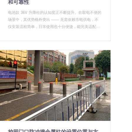
和可靠性
单纯卖硬件的厂商利润空间正在被压缩。 行业窗口期，
时刻"掉链子"。 2026年会不会是政府升降柱的"大年" 从
考验的是综合能力 三个信号叠加，2026年注定是升降
电池款 36V 升降柱的认知度正不断提升。在取电不便的
UPARK悠泊目前掌握的咨询数据来看，答案是肯定的。
柱行业的分水岭。 政策标准收紧筛选掉一批资质不全的
场景中，其优势格外突出 —— 无需依赖市电供电，不
有几个因素叠加在一起：一是三年反恐防范专项的收官
参与者，市场扩容吸引更多资本进入，集成化趋势则要
仅安装流程简单，日常使用也十分便捷，能完美适配缺
年，各地要"交账"；二是住建系统的智慧城市建设正在
求厂家必须具备软硬件一体化的综合能力。对于真正有
乏供电条件的环境。
从"数字化"向"实体化"过渡，出入口安全作为可视化成
研发实力、通过
果被优先推进；三是新一代政府建筑在设计阶段就把升
降柱纳入被动防撞体系，不再是后补设备。 对于有政府
项目资源的升降柱厂家来说，接下来一年是建立标杆案
例的关键窗口期，先落地的项目会成为当地的参考模
板，后续的标准化采购会向这些案例看齐。 对于采购方
来说，越早启动规划越好。升降柱不属于应急设备，但
涉及基坑施工和