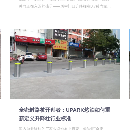
入整体管控方案，动机已经从"被动防御"转向"主动管
冲向正在入园的孩子——所幸门口升降柱在0.7秒内完成
控"。 最典型的例子是校园场景。过去很多学校是"出事
拦截，柱体未让车辆前进半步。事后检查，设备无结构
了再装"，现在是开学前必须装好，否则验收通不过。这
性损伤，园区正常秩序未受影响。 这不是个例。近两年
种变化直接拉动了校园场景的升降柱需求。UPARK悠泊
国内多起涉及学校、幼儿园门口的车辆冲撞事故，暴露
在过去一年中参与的校园项目数量，比此前三年加起来
了传统出入口管控的软肋——石墩会被撞开，固定栅栏
还多。 另一个明显变化是市政道路。过去升降柱主要用
无法灵活升降，保安拦截速度跟不上车辆加速。作为有
在政府大院、学校、医院，现在很多城市的开放式道
十年经验的升降柱厂家，UPARK悠泊在这件事上有话
路、步行街、景观广场也开始配备，用于日常管控和应
说。 为什么说校园门口的防护"没有退路" 升降柱属于反
急拦截。需求场景在持续扩大。 三个问题：市场爆发背
恐防范设施，核心功能是在高风险时刻把失控车辆挡在
后的隐忧 需求起来了，但问题也随之而来。 第一，标
门外。这和普通停车管理不一样——后者解决"怎么让车
准有了，执行力度参差不齐。部分地区验收环节形同虚
进"，前者解决"怎么阻止不该进的车"。一旦这个环节失
设，导致低端产品依然有市场，劣币驱逐良币的现象在
守，后果不可承受。 升降柱厂家在校园场景中最关注三
局部市场仍然存在。判断一台升降柱是否合格，不能只
个指标：防撞等级是否达标、控制响应是否够快、安装
看价格，要看它有没有通过GA/T 1343-2016实车撞击测
后是否稳定可靠。这三项里，任何一项缩水都可能让设
试，这是国内升降柱防撞等级认定的核心依据。 第二，
备在关键时刻变成摆设。 防撞等级：选错了等于没装
安装质量跟不上。升降柱对地基施工有严格要求，但很
全密封路桩开创者：UPARK悠泊如何重
国内升降柱的防撞性能依据是GA/T 1343-2016《防暴升
多项目的施工方并不具备相应的技术能力，导致设备装
降式阻车路障》标准，按阻挡性能从低到高分为C级、B
新定义升降柱行业标准
好后出现倾斜、渗水、升降不畅等问题。安装是三分产
级、A级。级别越高，可阻挡的撞击能量越大。幼儿园
品、七分施工，这一点在行业内已经被反复验证。 第
国内做升降柱的厂家少说也有上百家，但能把"全密