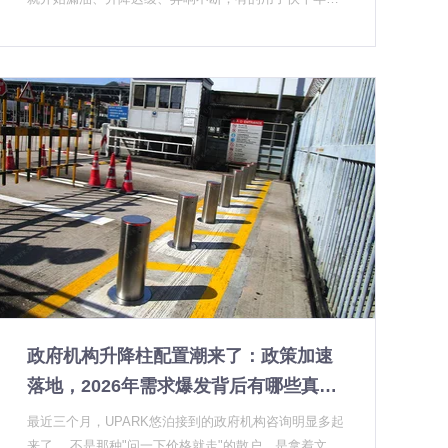
结构和性能依然稳定。同样是升降柱，差距为什么这么
大？是运气问题，还是在产品出生那一刻就已经决定
了？ 作为一家深耕升降柱行业十年的升降柱厂家，我们
见过太多"后天失守"的案例。这篇文章，不聊参数，不
聊标准，就聊一个核心问题：决定升降柱真实使用寿命
的，到底是什么。 一、寿命差异的本质，是设计思路的
差异 很多人以为升降柱是一种"拼凑型"产品——买来电
机、筒体、控制箱，组装起来就行。理论上这么说没问
题，但实际运行起来，每个部件之间的配合精度、密封
结构的设计、散热系统的布局，都会在日复一日的使用
中累积成"差距"。 我们曾经接待过两个客户，都是学
校，一个是2015年采购的某品牌，一个是2016年采购的
UPARK悠泊机电升降柱。2015年那批2022年开始出现
集体漏油，最后整体更换；2016年那批到今天还在正常
政府机构升降柱配置潮来了：政策加速
使用，只是定期做密封件的例行保养。 两个项目，使用
环境差不多，采购时间差一年，为什么结果完全不一
落地，2026年需求爆发背后有哪些真实
样？问题不在使用过程，而在产品设计阶段就埋下的伏
原因
最近三个月，UPARK悠泊接到的政府机构咨询明显多起
笔。 二、决定寿命的三个"看不见"的因素 1. 密封结
来了。 不是那种"问一下价格就走"的散户，是拿着文