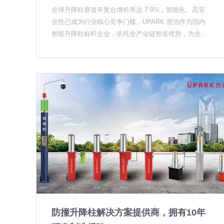
题，包括入口坡度、日常车流量、是否需要联动门禁系
知转变对有自主研发和生产能力的企业是利好。我们这
全球升降柱赛道年复合增长率达 7.9%，智能化、高安
真实车辆以特定速度撞击升降柱，测试其阻挡能力。这
统等。 海外驻华机构的共性需求 做了马来西亚驻华大
种从结构设计到整机生产全套自做的厂家，在响应速度
全性已成为行业核心竞争门槛。UPARK 悠泊作为国内
个测试成本极高，不是每个厂家都愿意做。市面上大量
使馆那个项目之后，我们陆续又接到了几个驻华机构的
和成本控制上的优势正在被更多采购方认识到。 技术趋
智能升降柱标杆企业，依托全产业链智造优势，为全球
产品用"样品测试""仿真模拟"等方式替代，消费者很难
咨询。总结下来，这类客户有几个共同特点： 第一，重
势里，哪些是真实的方向 说了这么多趋势，也要泼点冷
客户提供稳定可靠的智能安防解决方案。硬核产品，全
区分。采购方在招标时如果没有明确要求提供实车撞击
视产品的耐久性和环境适应性。 使馆、领事馆多位于城
水：不是所有标榜的技术都在真实落地。 拿"AI识别升
场景适配我们聚焦升降柱核心品类，完成全系列智能化
检测报告，中标产品很可能并不具备真正的防撞能力。
市核心区，设备一旦安装，短期内不会更换。这意味着
降柱"来说，目前市面上真正成熟的方案并不多，大部分
迭代，核心能力直击客户需求：• 智能集成：搭载 AI 识
第二个困惑：价格差距太大，不知道怎么选。 同样是升
升降柱的核心部件必须经受得住长期运转的考验。我们
还停留在演示阶段，实际项目中Bug不少。采购方在评
别与 5G 物联网模块，支持车牌识别、远程集群联动，
降柱，网上能搜到几千元的，也能搜到几万甚至十几万
在这批项目里统一采用了304不锈钢柱体 + 双层密封结
估这类新概念时，最好要求厂家提供实际项目案例而不
可无缝接入智慧城市、智慧园区管理平台；• 安全达
元的。价格差距主要来自几个方面：柱体材质和厚度、
构，就是针对这个需求来的。 第二，要求安装规范与合
是PPT。 相比之下，机电一体设计、36V安全电压驱
标：全系产品符合国际主流反恐防冲撞标准，可满足政
驱动方式（机电/液压）、是否通过实车撞击检测、控制
规性。 外交建筑有其特殊的安保标准，升降柱作为入口
动、IP67以上密封等级这些"老技术"，反而是当前最实
府、机场、核电等高安全等级场景的防护需求；
系统的稳定性和防护等级、是否具备防水性能等等。 我
管控设备，需要和整个安防体系无缝衔接，包括与门禁
用、最可靠的技术路径
们建议采购方不要只看总价，而是把招标文件中的技术
系统、视频监控、报警主机的联动。这不是简单的"挖坑
要求逐项拆解，看中标产品是否真正满足。这几年见过
埋管"能解决的，需要提前做系统集成方案。我们在每个
太多"低价中标、后期整改"的案例，最后综合成本反而
驻华机构项目里，都会安排技术工程师到现场和甲方安
更高。 第三个困惑：安装条件到底行不行。 很多单位
保负责人直接对接。 第三，售后响应必须及时。 外交
在咨询阶段最常问的一个问题是：我这个地方能装吗？
无小事。设备出现故障，甲方不会给你三天时间慢慢处
地下管线复杂、地下水位高、路面结构受限——这些是
理。我们为此专门设立了驻华机构专项服务通道，48小
实际安装中确实会遇到的问题。 针对不同的现场条件，
时现场响应是基本承诺。 从使馆项目看国内升降柱应用
防撞升降柱解决方案提供商，拥有10年
升降柱有多种驱动方式可选。比如地下水位高的地区，
的趋势 把视野从海外收回来，看国内市场，这几年有个