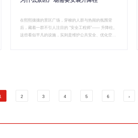
为什么景区广场需要安装升降柱
在熙熙攘攘的景区广场，穿梭的人群与热闹的氛围背
后，藏着一群不引人注目的 “安全工程师”—— 升降柱。
这些看似平凡的设施，实则是维护公共安全、优化空间
秩序的智慧结晶，正以低调而强大的姿态，守护着每一
寸公共区域。
1
2
3
4
5
6
›