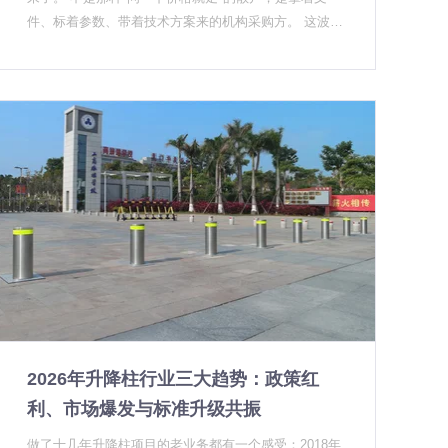
构：不是"有密封"就行 升降柱的工作环境在户外，粉
件、标着参数、带着技术方案来的机构采购方。 这波增
尘、雨水、地面冲洗水都会对筒体内部造成侵入威胁。
长不是偶然。从中央到地方，一系列涉及出入口安全的
很多厂家在密封上采用的是"端面密封"结构——靠顶部
政策文件正在实质性落地，而升降柱作为"硬件防线"被
的密封圈堵住水，但筒底没有额外的防水设计。地下水
直接写进了采购清单。升降柱厂家能不能提供符合标准
位高的地区，夏季暴雨之后，地下水会从筒底反渗进机
的方案，正在成为入门的硬条件。 政策不再是框架文
体内部。 这个反渗问题，是很多升降柱"莫名其妙"出现
件，正在变成真实的采购需求 前几年，政府机构在做出
内部锈蚀的根本原因，用户根本不知道水是从哪里进去
入口安全规划时，升降柱往往是"可选项"。预算充足就
的。 UPARK悠泊在机电升降柱上采用的是整机全密封
装，预算紧张就先放一放。 但从2025年下半年开始，
结构，从顶部到底部形成完整的密封闭环，水不会从上
情况变了。多地住建系统、公安局系统，教育系统相继
方渗入，也不会从筒底反渗。这种设计最初是针对南方
出台了明确要求——三级及以上风险等级的建筑出入
地下水位高、北方雨季积水重的实际项目场景做的针对
口，必须配备可升降的物理隔离设施。升降柱因此从"加
性开发，而不是在实验室里推演出来的理想模型。 2.
分项"变成了"必选项"。 背后的逻辑很直接：车辆冲撞
电机与驱动方式：散热不好，几年就衰减 电机在持续运
类突发事件处置窗口极短，安保人员靠人力拦截既不现
转过程中会产生热量。如果散热结构设计不合理，电机
实也危险。升降柱的核心价值在于，它能把"识别—判断
在夏季高温环境下长期运行，温度会逐渐升高，导致磁
—拦截"这个流程压缩到几秒之内，在安保人员介入之前
钢退磁、线圈老化，升降速度一年比一年慢，最后出
2026年升降柱行业三大趋势：政策红
就形成物理阻隔。 这也是为什么公安派出所、法院、政
现"升到一半卡住"的尴尬局面。 液压款还有额外的问
务中心这类面向公众的政府机构，采购时往往直接标
利、市场爆发与标准升级共振
题：液压油在高温环境下黏度会下降，油缸密封件在反
注"需具备应急升降响应时间≤2秒"的参数要求。升降柱
复冷热循环中会逐渐失去弹性，出现渗油。很多液压款
做了十几年升降柱项目的老业务都有一个感受：2018年