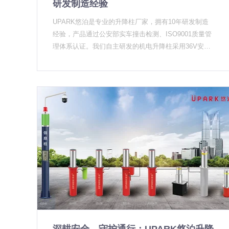
研发制造经验
传统液压款需要复杂的排水系统，而机电全密封款可以
明显的变化：越来越多的机构开始关注升降柱的实际功
直接安装不需要排水。关键是前期的现场勘测要做得充
能，而不是单纯比较价格。 以前客户来咨询，上来就
UPARK悠泊是专业的升降柱厂家，拥有10年研发制造
分，不要等项目中标了才发现安装条件受限。 为什么这
问"最便宜多少钱"。现在来咨询的客户，有相当一部分
经验，产品通过公安部实车撞击检测、ISO9001质量管
波行情，真正受益的是有研发能力的厂家 说一个行业里
会先问"这个防撞等级能到多少"、"控制方式支不支持刷
理体系认证。我们自主研发的机电升降柱采用36V安全
不是秘密的秘密：这两年大量上马的升降柱项目中，售
卡联动"、"售后响应怎么保证"。问得越细，说明市场越
电压和免排水设计，施工便捷，已为全国10000+学校提
后服务问题已经开始集中暴露。 一批早期以组装为主的
成熟。 这种变化背后，有两个驱动力。一是政策层面的
供周界安全防护解决方案。
厂商，在这波政策红利中拿到了不少订单，但因为缺乏
推动。校园、医院、政府机构等场所的安全标准在逐步
核心的研发和制造能力，产品一致性差、故障率高、售
提高，升降柱不再是可选项而是标配。二是实际案例的
后响应慢。采购方用了一两年之后，开始感受到"便宜买
积累。越来越多的真实项目运行下来证明，低价产品的
贵了用"的苦涩。 这反而让真正有自主研发和生产能力
后期维护成本往往高于当初省下的差价。 选择升降柱厂
的厂家获得了更多的信任。我们遇到越来越多在第一轮
家的三个实用建议 结合这些年服务不同类型客户积累的
招标中选择了低价产品的单位，在质保期满后主动来寻
经验，给正在选型的朋友三个建议： 看产品认证，不只
求替换或续约服务。他们的反馈很直接：当初图便宜，
看价格。 防撞等级认证是最基本的门槛，GA/T 1343-2
现在算总账反而多花了钱。 这也印证了一个判断：升降
016 标准下的 A、B、C 三个等级分别对应不同的阻挡
柱市场的这轮增长，不是短期的政策刺激，而是整个行
能力。如果对方连认证报告都拿不出来，直接跳过。 问
业向规范化、标准化方向发展的一个阶段。有研发能力
清楚控制系统怎么对接。 升降柱不是孤立设备，它需要
的升降柱厂家会越来越占优势，低质低价的产品会逐步
和门禁、监控、报警主机联动。买之前确认控制系统是
被市场出清。 对于正在考虑采购升降柱的单位来说，选
否开放协议接口，是否支持常见的集成方式。 了解厂家
一个有真实项目积累、有自主生产能力、有完善售后体
的项目积累，尤其是同类场景。 做过学校项目的厂家，