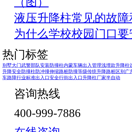
（图）
液压升降柱常见的故障
为什么学校校园门口要
热门标签
别墅大门
武警部队安装防撞柱
内蒙
车辆出入管理
浅埋款
升降柱
升降安全防撞柱
防冲撞伸缩路桩
防撞等级
传统升降路桩区别
广
车路障行业标准
出入口安全
行街出入口
升降柱厂家
半自动
咨询热线
400-999-7886