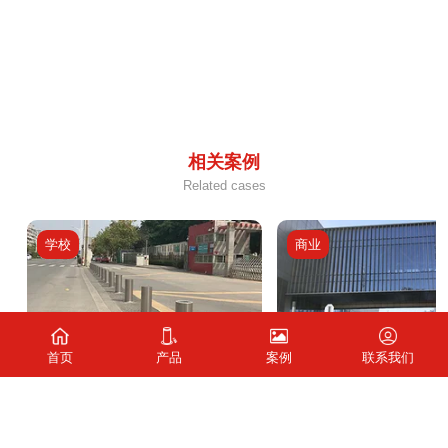
相关案例
Related cases
学校
商业
首页
产品
案例
联系我们
建
厦门市第二外国语学校
福建
厦门金谷广场