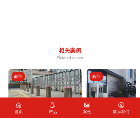
相关案例
Related cases
商业
商业
首页
产品
案例
联系我们
建
中国航油厦门分公司
福建
厦门城建集团